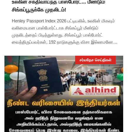
உலகின் சக்திவாய்ந்த பாஸ்போர்ட்... மீண்டும்
சிங்கப்பூருக்கே முதலிடம்!
Henley Passport Index 2026 பட்டியலில், உலகின் மிகவும்
வலிமையான பாஸ்போர்ட்டாக சிங்கப்பூர் மீண்டும்
முதலிடத்தைப் பிடித்துள்ளது. சிங்கப்பூர் பாஸ்போர்ட்
வைத்திருப்பவர்கள், 192 நாடுகளுக்கு விசா இல்லாமலோ
அல்லது வருகையின்போது விசா பெற்றோ எளிதாக பயணம்
செய்யலாம்.
சர்வதேச செய்திகள்