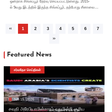
ஒன்றாக சிங்கப்பூர் தேர்வு செய்யப்பட்டுள்ளது. 2015-
ல் 9வது இடத்தில் இருந்த சிங்கப்பூர், தற்போது சீனாவை
முந்தி முன்னேற்றம் கண்டுள்ளது. இந்த பட்டியலில்
அமெரிக்கா, பிரிட்டன், ஹாங்காங் ஆகியவை முதல் மூன்று
இடங்களைப் பிடித்துள்ளன.
1
2
3
4
5
6
7
Featured News
சர்வதேச செய்திகள்
Jun 15, 2026
சவுதி அரேபியாமின்சாரம் ஏதுமின்றி சூரிய