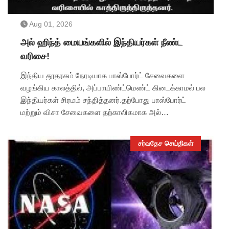
Aug 01, 2026
அல் ஹிந்த் மையங்களில் இந்தியர்கள் நீண்ட
வரிசை!
இந்திய தூதரகம் நேரடியாக பாஸ்போர்ட் சேவைகளை
வழங்கிய காலத்தில், அப்பாயிண்ட்மெண்ட் கிடைக்காமல் பல
இந்தியர்கள் சிரமம் சந்தித்தனர்.தற்போது பாஸ்போர்ட்
மற்றும் விசா சேவைகளை தற்காலிகமாக அல்
ஹிந்த் நிறுவனம் வழங்கத் தொடங்கியுள்ளதால், துபாயில்
உள்ள அதன் சேவை மையங்களில் ஏராளமான இந்தியர்கள்
சர்வதேச செய்திகள்
நீண்ட வரிசையில் காத்திருந்து சேவைகளைப் பெற்றனர்.