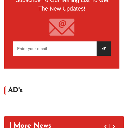
Subscribe To Our Mailing List To Get
The New Updates!
AD's
More News