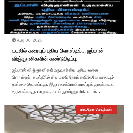
Aug 06, 2026
கடலில் கரையும் புதிய பிளாஸ்டிக்... ஜப்பான்
விஞ்ஞானிகளின் கண்டுபிடிப்பு.
ஜப்பான் விஞ்ஞானிகள் உருவாக்கிய புதிய வகை
பிளாஸ்டிக், கடல்நீரில் சில மணி நேரங்களிலேயே கரையும்
தன்மை கொண்டது. இது மைக்ரோபிளாஸ்டிக் துகள்களை
உருவாக்காது. மாறாக, கடல் நுண்ணுயிரிகளால்
இயற்கையாக சிதைக்கப்படும் பாதுகாப்பான பொருட்களாக
மாறுகிறது.
சர்வதேச செய்திகள்