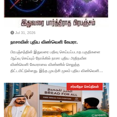
Jul 31, 2026
நாசாவின் புதிய விண்வெளி கேமரா.
பிரபஞ்சத்தின் இதுவரை பதிவு செய்யப்படாத பகுதிகளை
ஆய்வு செய்யும் நோக்கில் நாசா புதிய அதிநவீன
விண்வெளி கேமராவை விண்ணில் செலுத்த
திட்டமிட்டுள்ளது. இந்த முயற்சி மூலம் புதிய விண்வெளி
காட்சிகள் கிடைக்கும் என விஞ்ஞானிகள் நம்பிக்கை
தெரிவித்துள்ளனர்.
சர்வதேச செய்திகள்