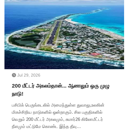
Cream, Floating Villas போன்ற ஆடம்பரங்களாலும் துபாய்
உலகை வியக்க வைக்கிறது.அதேநேரத்தில், அழுக்கான
காரை பொதுஇடத்தில் நிறுத்துதல், அனுமதியின்றி
புகைப்படம் எடுப்பது, மெட்ரோவில் சாப்பிடுதல் அல்லது
சூயிங்கம் மெல்லுதல் போன்றவற்றுக்கு கடுமையான
விதிமுறைகளும் அமலில் உள்ளன.மேலும், 'A Dubai Invite'
திட்டத்தின் கீழ், ஜூலை 20 முதல் அக்டோபர் 31, 2026
வரை குடும்பத்தினர் மற்றும் நண்பர்களை அழைத்து வரும்
குடியிருப்போருக்கு Dh 3,000-க்கும் அதிகமான பயணச்
சலுகைகள் மற்றும் பரிசுகள் வழங்கப்படுகின்றன.
Jul 29, 2026
200 மீட்டர் அகலம்தான்... ஆனாலும் ஒரு முழு
நாடு!
பசிபிக் பெருங்கடலில் அமைந்துள்ள துவாலு,உலகின்
மிகச்சிறிய நாடுகளில் ஒன்றாகும். சில பகுதிகளில்
வெறும் 200 மீட்டர் அகலமும், சுமார்26 கிலோமீட்டர்
நீளமும் மட்டுமே கொண்ட இந்த தீவு