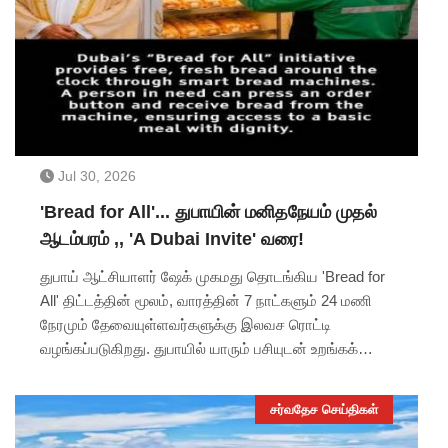
Jul 30, 2026
'Bread for All'... துபாயின் மனிதநேயம் முதல்
ஆடம்பரம் ,, 'A Dubai Invite' வரை!
துபாய் ஆட்சியாளர் ஷேக் முகமது தொடங்கிய 'Bread for
All' திட்டத்தின் மூலம், வாரத்தின் 7 நாட்களும் 24 மணி
நேரமும் தேவையுள்ளவர்களுக்கு இலவச ரொட்டி
வழங்கப்படுகிறது. துபாயில் யாரும் பசியுடன் உறங்கக்
கூடாது என்பதே இதன் நோக்கம்.இதுமட்டுமல்லாமல்,
Lamborghini, Ferrari போன்ற சூப்பர் கார்களில் ரோந்து
சர்வதேச செய்திகள்
செல்லும் போலீசார், Robot Police Officer, உலகின் மிக
உயரமான Burj Khalifa, Gold ATM, 24 கேரட் Gold Ice