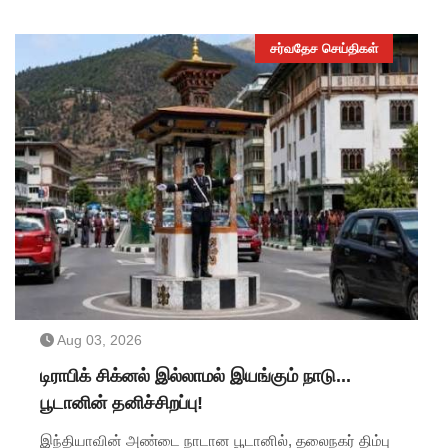
செலவில் அதிக அளவில் தயாரிக்கக்கூடிய இந்த
தொழில்நுட்பம், சுத்தமான ஆற்றல் துறையில் முக்கிய
சர்வதேச செய்திகள்
மாற்றத்தை ஏற்படுத்தும் என எதிர்பார்க்கப்படுகிறது.
Aug 03, 2026
டிராபிக் சிக்னல் இல்லாமல் இயங்கும் நாடு...
பூடானின் தனிச்சிறப்பு!
இந்தியாவின் அண்டை நாடான பூடானில், தலைநகர் திம்பு