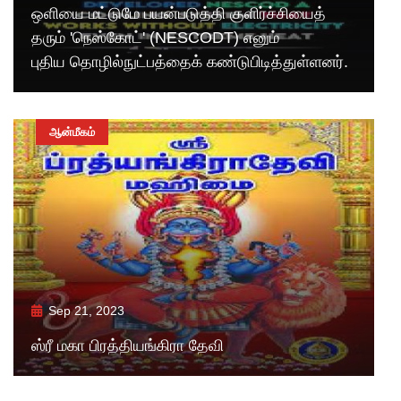
ஒளியை மட்டுமே பயன்படுத்தி குளிர்ச்சியைத்
தரும் 'நெஸ்கோட்' (NESCODT) எனும்
புதிய தொழில்நுட்பத்தைக் கண்டுபிடித்துள்ளனர்.
ஆன்மீகம்
Sep 21, 2023
ஸ்ரீ மகா பிரத்தியங்கிரா தேவி