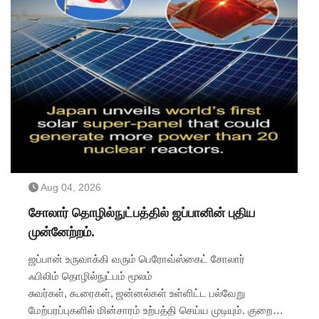
Aug 04, 2026
சோலார் தொழில்நுட்பத்தில் ஜப்பானின் புதிய
முன்னேற்றம்.
ஜப்பான் உருவாக்கி வரும் பெரோவ்ஸ்கைட் சோலார்
ஃபிலிம் தொழில்நுட்பம் மூலம்
சுவர்கள், கூரைகள், ஜன்னல்கள் உள்ளிட்ட பல்வேறு
மேற்பரப்புகளில் மின்சாரம் உற்பத்தி செய்ய முடியும். குறைந்த