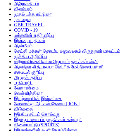
ஆரோக்கியம்
விளம்பரம்
முதல் பக்க கட்டுரை
புது வரவு
GBR TRAVEL
COVID - 19
மக்களின் எதிர்பார்ப்பு
இன்றைய தினம்
ஆன்மீகம்
செய்தி மக்கள் தொடர்பு அலுவலகம் விருதுநகர் மாவட்டம்
முக்கிய அறிவிப்பு
ஸ்ரீராமலிங்கவிலாஸ் ஜெயராம் துவக்கப்பள்ளி
ஆனந்தா வித்யாலயா மெட்ரிக் மேல்நிலைப்பள்ளி
சமையல் குறிப்பு
அழகுக் குறிப்பு
பழமொழி.
வேளாண்மை
வெள்ளித்திரை
இயற்கையின் இன்னிசை
வேலைக்கு ஆட்கள் தேவை [ JOB ]
விடுகதை
இந்திய சட்டம் சொல்வது
இராஜபாளையம் ராஜூக்கள் கல்லூரி
விளையாட்டு (SPORTS)
இந்துக்களின் ஆன்மீக நம்பிக்கை