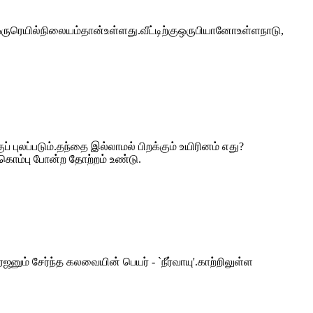
ேஒருரெயில்நிலையம்தான்உள்ளது.வீட்டிற்குஒருபியானோஉள்ளநாடு,
 புலப்படும்.தந்தை இல்லாமல் பிறக்கும் உயிரினம் எது?
கொம்பு போன்ற தோற்றம் உண்டு.
னும் சேர்ந்த கலவையின் பெயர் - `நீர்வாயு'.காற்றிலுள்ள