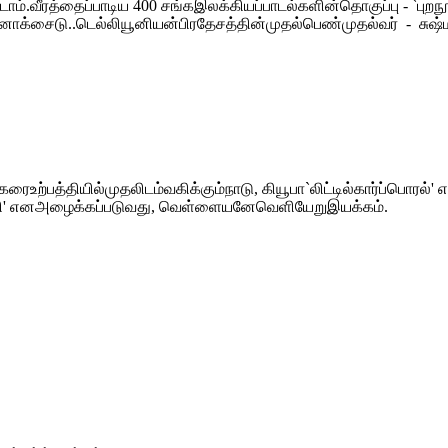
டுகடாம்.வீரத்தைப்பாடிய 400 சங்கஇலக்கியப்பாடல்களின்தொகுப்பு - `ப
க்சைடு..டெல்லியூனியன்பிரதேசத்தின்முதல்பெண்முதல்வர் - சுஷ்மாச
ைஉற்பத்தியில்முதலிடம்வகிக்கும்நாடு, கியூபா`லிட்டில்கார்ப்பொரல்'
ரட்சி' எனஅழைக்கப்படுவது, வெள்ளையனேவெளியேறுஇயக்கம்.