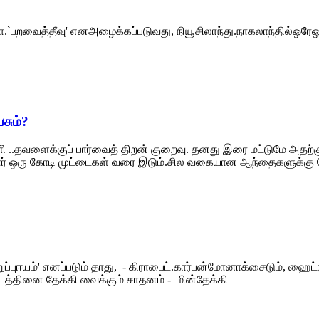
ோஜா.`பறவைத்தீவு' எனஅழைக்கப்படுவது, நியூசிலாந்து.நாகலாந்தில்ஒர
சும்?
ளி ..தவளைக்குப் பார்வைத் திறன் குறைவு. தனது இரை மட்டுமே அதற்குப்
ுமார் ஒரு கோடி முட்டைகள் வரை இடும்.சில வகையான ஆந்தைகளுக்கு 
்புஈயம்' எனப்படும் தாது, - கிராபைட்.கார்பன்மோனாக்சைடும், ஹைட்ரஜ
்டத்தினை தேக்கி வைக்கும் சாதனம் - மின்தேக்கி