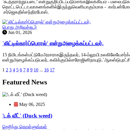
`கூத்தராற்றுப்படை' என்றுகுறிப்பிடப்படும்சங்கஇலக்கியம் - மலைப
தொட்டபெட்டா.வாகனங்களில்இருந்துவெளியாகும்மாசு - கார்பன்மோனா
சர்ஜெகதீஸ்சந்திரபோஸ்.
பொது அறிவுச்சுடர்
Jun 01, 2026
`லிட்டில்கார்ப்பொரல்' என்றுஅழைக்கப்பட்டவர்,
15 நிமிடங்கள்மட்டுமேஅரசராகஇருந்தவர், 14-ம்லூயி.உலகிலேயேசர்க்கர
என்றுஅழைக்கப்படுபவர், கவிக்குயில்சரோஜினிநாயுடு.`ஆகஸ்டுபு
1
2
3
4
5
6
7
8
9
10
...
16
17
Featured News
May 06, 2025
'டக் வீட்' (Duck weed)
தெரிந்து கொள்ளுங்கள்