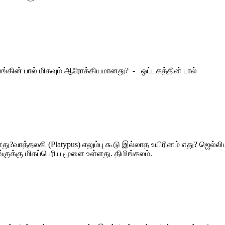
ிலங்கின் பால் மிகவும் ஆரோக்கியமானது? - ஒட்டகத்தின் பால்
 எது?வாத்தலகி (Platypus) எலும்பு கூடு இல்லாத உயிரினம் எது? ஜெல்லி
லங்குக்கு மிகப்பெரிய மூளை உள்ளது. திமிங்கலம்.