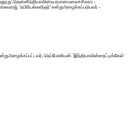
ுறநூனூறு'.தென்னிந்தியாவின்உயரமானமலைச்சிகரம் -
ுவராஜ்.`உயிரியல்கவிஞர்' என்றுஅழைக்கப்படுபவர் -
 என்றுஅழைக்கப்பட்டவர், நெப்போலியன்.`இந்தியாவின்நைட்டிங்கேல்'