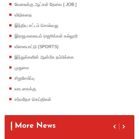
வேலைக்கு ஆட்கள் தேவை [ JOB ]
விடுகதை
இந்திய சட்டம் சொல்வது
இராஜபாளையம் ராஜூக்கள் கல்லூரி
விளையாட்டு (SPORTS)
இந்துக்களின் ஆன்மீக நம்பிக்கை
முதுமை
சிறுசேமிப்பு
வாடகைக்கு
சர்வதேச செய்திகள்
More News