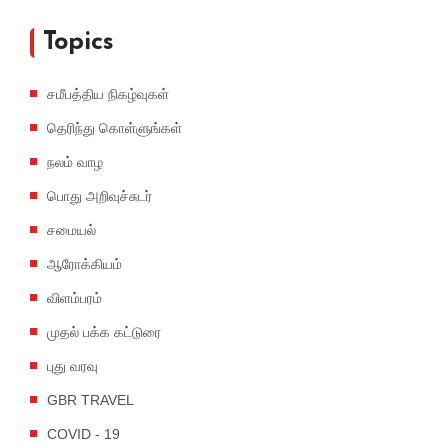
Topics
சமீபத்திய நிகழ்வுகள்
தெரிந்து கொள்ளுங்கள்
நலம் வாழ
பொது அறிவுச்சுடர்
சமையல்
ஆரோக்கியம்
விளம்பரம்
முதல் பக்க கட்டுரை
புது வரவு
GBR TRAVEL
COVID - 19