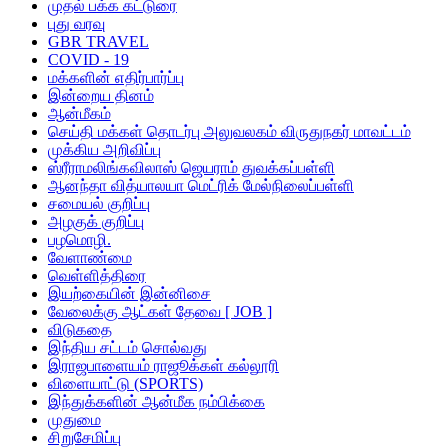
முதல் பக்க கட்டுரை
புது வரவு
GBR TRAVEL
COVID - 19
மக்களின் எதிர்பார்ப்பு
இன்றைய தினம்
ஆன்மீகம்
செய்தி மக்கள் தொடர்பு அலுவலகம் விருதுநகர் மாவட்டம்
முக்கிய அறிவிப்பு
ஸ்ரீராமலிங்கவிலாஸ் ஜெயராம் துவக்கப்பள்ளி
ஆனந்தா வித்யாலயா மெட்ரிக் மேல்நிலைப்பள்ளி
சமையல் குறிப்பு
அழகுக் குறிப்பு
பழமொழி.
வேளாண்மை
வெள்ளித்திரை
இயற்கையின் இன்னிசை
வேலைக்கு ஆட்கள் தேவை [ JOB ]
விடுகதை
இந்திய சட்டம் சொல்வது
இராஜபாளையம் ராஜூக்கள் கல்லூரி
விளையாட்டு (SPORTS)
இந்துக்களின் ஆன்மீக நம்பிக்கை
முதுமை
சிறுசேமிப்பு