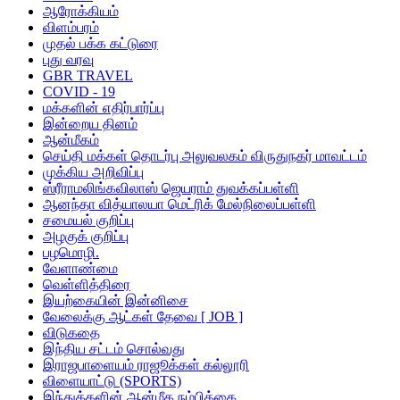
ஆரோக்கியம்
விளம்பரம்
முதல் பக்க கட்டுரை
புது வரவு
GBR TRAVEL
COVID - 19
மக்களின் எதிர்பார்ப்பு
இன்றைய தினம்
ஆன்மீகம்
செய்தி மக்கள் தொடர்பு அலுவலகம் விருதுநகர் மாவட்டம்
முக்கிய அறிவிப்பு
ஸ்ரீராமலிங்கவிலாஸ் ஜெயராம் துவக்கப்பள்ளி
ஆனந்தா வித்யாலயா மெட்ரிக் மேல்நிலைப்பள்ளி
சமையல் குறிப்பு
அழகுக் குறிப்பு
பழமொழி.
வேளாண்மை
வெள்ளித்திரை
இயற்கையின் இன்னிசை
வேலைக்கு ஆட்கள் தேவை [ JOB ]
விடுகதை
இந்திய சட்டம் சொல்வது
இராஜபாளையம் ராஜூக்கள் கல்லூரி
விளையாட்டு (SPORTS)
இந்துக்களின் ஆன்மீக நம்பிக்கை