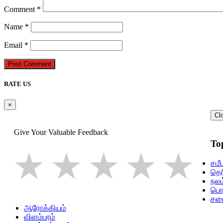
Comment
*
Name
*
Email
*
Post Comment
RATE US
×
Cl
Give Your Valuable Feedback
To
1 star
2 stars
3 star
4 st
5
சமீ
தெர
நலம
பொத
சம
ஆரோக்கியம்
விளம்பரம்