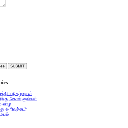
ose
SUBMIT
pics
s
ars
 stars
பத்திய நிகழ்வுகள்
ிந்து கொள்ளுங்கள்
் வாழ
ு அறிவுச்சுடர்
ையல்