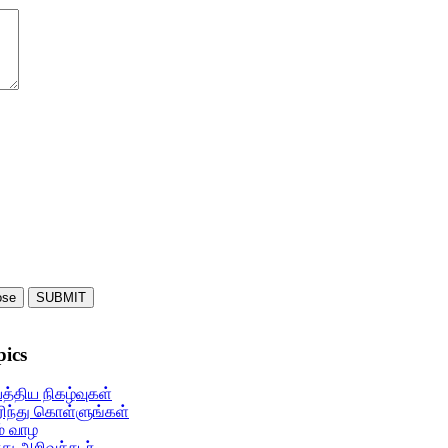
ose
SUBMIT
pics
s
ars
 stars
பத்திய நிகழ்வுகள்
ிந்து கொள்ளுங்கள்
் வாழ
ு அறிவுச்சுடர்