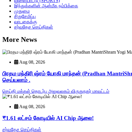
விளையாட்டு (SPORTS)
இந்துக்களின் ஆன்மீக நம்பிக்கை
முதுமை
சிறுசேமிப்பு
வாடகைக்கு
சர்வதேச செய்திகள்
More News
Aug 08, 2026
பிரதம மந்திரி ஷ்ரம் யோகி மாந்தன் (Pradhan MantriS
செய்யலாம் .
செய்தி மக்கள் தொடர்பு அலுவலகம் விருதுநகர் மாவட்டம்
Aug 08, 2026
₹1.61 லட்சம் கோடியில் AI Chip ஆலை!
சர்வதேச செய்திகள்