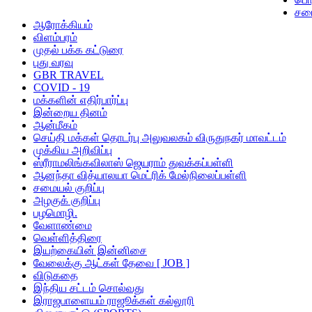
சம
ஆரோக்கியம்
விளம்பரம்
முதல் பக்க கட்டுரை
புது வரவு
GBR TRAVEL
COVID - 19
மக்களின் எதிர்பார்ப்பு
இன்றைய தினம்
ஆன்மீகம்
செய்தி மக்கள் தொடர்பு அலுவலகம் விருதுநகர் மாவட்டம்
முக்கிய அறிவிப்பு
ஸ்ரீராமலிங்கவிலாஸ் ஜெயராம் துவக்கப்பள்ளி
ஆனந்தா வித்யாலயா மெட்ரிக் மேல்நிலைப்பள்ளி
சமையல் குறிப்பு
அழகுக் குறிப்பு
பழமொழி.
வேளாண்மை
வெள்ளித்திரை
இயற்கையின் இன்னிசை
வேலைக்கு ஆட்கள் தேவை [ JOB ]
விடுகதை
இந்திய சட்டம் சொல்வது
இராஜபாளையம் ராஜூக்கள் கல்லூரி