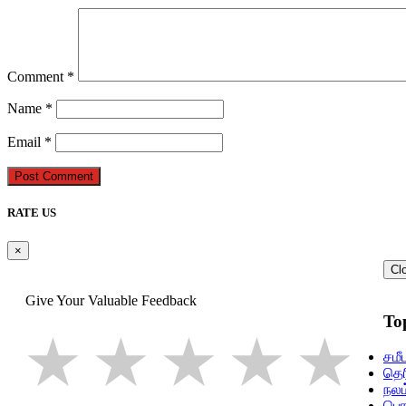
Comment
*
Name
*
Email
*
Post Comment
RATE US
×
Cl
Give Your Valuable Feedback
To
1 star
2 stars
3 star
4 st
5
சமீ
தெர
நலம
பொத