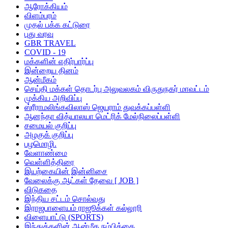
ஆரோக்கியம்
விளம்பரம்
முதல் பக்க கட்டுரை
புது வரவு
GBR TRAVEL
COVID - 19
மக்களின் எதிர்பார்ப்பு
இன்றைய தினம்
ஆன்மீகம்
செய்தி மக்கள் தொடர்பு அலுவலகம் விருதுநகர் மாவட்டம்
முக்கிய அறிவிப்பு
ஸ்ரீராமலிங்கவிலாஸ் ஜெயராம் துவக்கப்பள்ளி
ஆனந்தா வித்யாலயா மெட்ரிக் மேல்நிலைப்பள்ளி
சமையல் குறிப்பு
அழகுக் குறிப்பு
பழமொழி.
வேளாண்மை
வெள்ளித்திரை
இயற்கையின் இன்னிசை
வேலைக்கு ஆட்கள் தேவை [ JOB ]
விடுகதை
இந்திய சட்டம் சொல்வது
இராஜபாளையம் ராஜூக்கள் கல்லூரி
விளையாட்டு (SPORTS)
இந்துக்களின் ஆன்மீக நம்பிக்கை