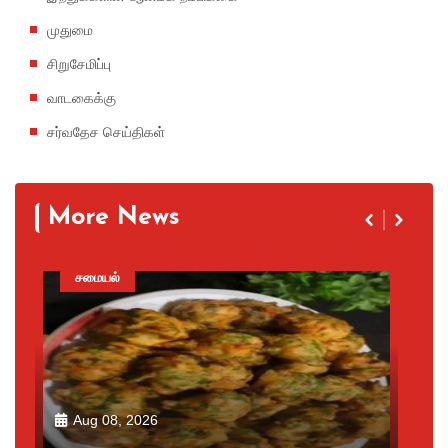
முதுமை
சிறுசேமிப்பு
வாடகைக்கு
சர்வதேச செய்திகள்
More News
சமையல்
Aug 08, 2026