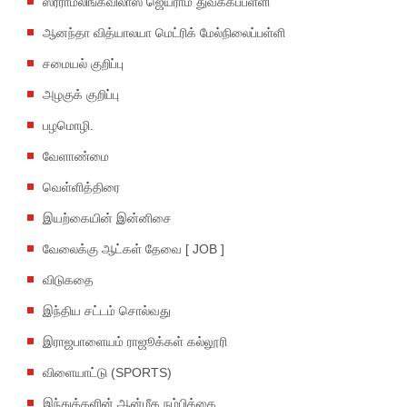
ஸ்ரீராமலிங்கவிலாஸ் ஜெயராம் துவக்கப்பள்ளி
ஆனந்தா வித்யாலயா மெட்ரிக் மேல்நிலைப்பள்ளி
சமையல் குறிப்பு
அழகுக் குறிப்பு
பழமொழி.
வேளாண்மை
வெள்ளித்திரை
இயற்கையின் இன்னிசை
வேலைக்கு ஆட்கள் தேவை [ JOB ]
விடுகதை
இந்திய சட்டம் சொல்வது
இராஜபாளையம் ராஜூக்கள் கல்லூரி
விளையாட்டு (SPORTS)
இந்துக்களின் ஆன்மீக நம்பிக்கை