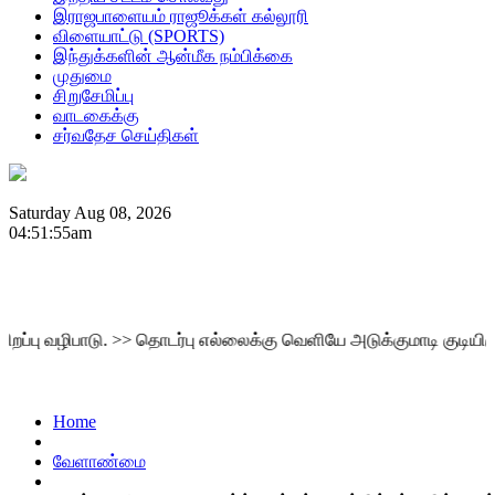
இராஜபாளையம் ராஜூக்கள் கல்லூரி
விளையாட்டு (SPORTS)
இந்துக்களின் ஆன்மீக நம்பிக்கை
முதுமை
சிறுசேமிப்பு
வாடகைக்கு
சர்வதேச செய்திகள்
Saturday Aug 08, 2026
04:51:55am
ிபாடு.
>>
தொடர்பு எல்லைக்கு வெளியே அடுக்குமாடி குடியிருப்பு வா
Home
வேளாண்மை