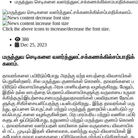
மருத்துவ செடிகளை வளர்த்துலட்சக்கணக்கில்சம்பாதிக்கலாம்
Click the above icons to increase/decrease the font size.
386
Dec 25, 2023
மருத்துவ செடிகளை வளர்த்துலட்சக்கணக்கில்சம்பாதிக்
கலாம்.
தாவரங்களை பயிரிடும்போது அதற்கு ஏற்ற லாபத்தை விவசாயிகள்
பெறுகின்றனர். சில மருத்துவ குணங்கள் கொண்ட தாவரங்களை ப
யிரிடும் விவசாயிகளுக்கு அரசு மானியத்தை வழங்குகிறது. மேலும்,
இதில் நல்ல லாபத்தை பெறலாம்.விவசாயிகளுக்கு வருவாயை உருவா
க்கித்தரும்இயற்கையானமருத்துவதாவரங்கள் பலவிதமான நோய்க
ளுக்கு சிகிச்சையளிப்பதற்கு பயன்படுகிறது.. இந்த தாவரங்கள் மரு
ந்து, ஒப்பனை பொருட்கள் மற்றும் மருந்துத் துறையில் பயன்படும் மூ
லப்பொருட்களை வழங்குகின்றன. பிற பாரம்பரிய மற்றும் வணிக பயிர்
களுடன் ஒப்பிடும்போது, நறுமணம் மற்றும் மருத்துவ குணம் கொண்
ட தாவரங்களை வளர்ப்பதன் வாயிலாக நல்ல வருவாயை விவசாயிக
ள் ஈட்ட முடியும்.இதன் விளைவாக, வளர்ந்து வரும் விவசாயிகள் இ
துபோன்ற தாவர வகைகளை பயிரிடுவதற்கு ஈர்க்கப்படுகிறார்கள். கூ