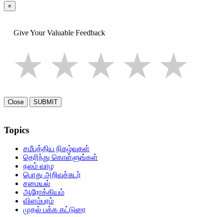
×
Give Your Valuable Feedback
1 star
2 stars
3 star
4 st
5
Close
SUBMIT
Topics
சமீபத்திய நிகழ்வுகள்
தெரிந்து கொள்ளுங்கள்
நலம் வாழ
பொது அறிவுச்சுடர்
சமையல்
ஆரோக்கியம்
விளம்பரம்
முதல் பக்க கட்டுரை