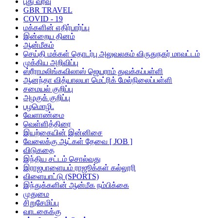
புது வரவு
GBR TRAVEL
COVID - 19
மக்களின் எதிர்பார்ப்பு
இன்றைய தினம்
ஆன்மீகம்
செய்தி மக்கள் தொடர்பு அலுவலகம் விருதுநகர் மாவட்டம்
முக்கிய அறிவிப்பு
ஸ்ரீராமலிங்கவிலாஸ் ஜெயராம் துவக்கப்பள்ளி
ஆனந்தா வித்யாலயா மெட்ரிக் மேல்நிலைப்பள்ளி
சமையல் குறிப்பு
அழகுக் குறிப்பு
பழமொழி.
வேளாண்மை
வெள்ளித்திரை
இயற்கையின் இன்னிசை
வேலைக்கு ஆட்கள் தேவை [ JOB ]
விடுகதை
இந்திய சட்டம் சொல்வது
இராஜபாளையம் ராஜூக்கள் கல்லூரி
விளையாட்டு (SPORTS)
இந்துக்களின் ஆன்மீக நம்பிக்கை
முதுமை
சிறுசேமிப்பு
வாடகைக்கு