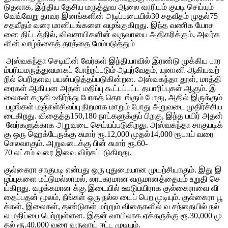
டுதலாக, இந்திய தேசிய மருத்துவ ஆலை வாரியம் குபடி செய்யும்
வெவ்வேறு தாவர இனங்களின் அடிப்படையில்30 சதவீதம் முதல்75
சதவீதம் வரை மானியங்களை வழங்குகிறது. இந்த வணிக யோச
னை திட்டத்தில், விவசாயிகளின் வருவாயை அதிகரிக்கும், அவர்க
ளின் வாழ்க்கைத் தரத்தை மேம்படுத்தும்
அஸ்வகந்தா செடியின் வேர்கள் இந்தியாவில் இரண்டு முக்கிய பார
ம்பரியமருத்துவமாகப் போற்றப்படும் ஆயுர்வேதம், யுனானி ஆகியவற்
றில் பெரிதளவு பயன்படுத்தப்படுகின்றன. அஸ்வகந்தா தூள், மாத்தி
ரைகள் ஆகியன அதன் மதிப்பு கூட்டப்பட்ட தயாரிப்புகள் ஆகும். இ
லைகள் கருகி உதிர்ந்து போகத் தொடங்கும் போது, அதில் இருக்கும்
பழங்கள் மஞ்சள்சிவப்பு நிறமாக மாறும் போது அறுவடை முதிர்ச்சிய
டைகிறது. விதைத்த150,180 நாட்களுக்குப் பிறகு, இந்த பயிர் அதன்
வேர்களுக்காக அறுவடை செய்யப்படுகிறது. அஸ்வகந்தா சாகுபடிக்
கு ஒரு ஹெக்டேருக்கு சுமார் ரூ.12,000 முதல்14,000 ரூபாய் வரை
செலவாகும். அறுவடைக்கு பின் சுமார் ரூ.60-
70 லட்சம் வரை இவை விற்கப்படுகிறது.
குல்கைரா சாகுபடி என்பது ஒரு புதுமையான முயற்சியாகும். இது இ
ழப்புகளை மட்டுமல்லாமல், லாபகரமான வருமானத்தையும் உறுதி செ
ய்கிறது. வழக்கமான க்கு இடையில் ஊடுபயிராக குல்கைராவை வி
தைப்பதன் மூலம், நீங்கள் ஒரு நல்ல யைப் பெற முடியும். குல்கைரா பூ
க்கள், இலைகள், தண்டுகள் மற்றும் விதைகளில் வ சந்தையில் நல்
ல மதிப்பை பெற்றுள்ளன. இதன் வாயிலாக ஏக்கருக்கு ரூ.30,000 மு
தல் ரூ.40,000 வரை வருவாய் ஈட்ட முடியும்.