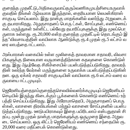
குறைந்த முதலீட்டு,அதிகவருவாய்தரும்வணிகமுயற்சியைஉருவாக்
குவதில் நீங்கள் ஆர்வமாக இருந்தால், தைரியமான லெமன்கிராஸ்
சாகுபடி செய்யலாம். இது நான்கு மாதங்களில் வளர்ந்து அறுவடைக்
கு தயாராகிறது. அழகுசாதனப் பொரு ட்கள், சோப்புகள், எண்ணெய்
கள், மருந்துகள் உள்ளிட்ட பல்வேறு தயாரிப்புகளுக்கு இது மூலப்பொ
ருளாக உள்ளது. ரூ.20,000 என்ற குறைந்த முதலீட்டில் தொடங்கும் இ
ந்த"விவசாயத்தின் வாயிலாக ஆண்டுக்கு ரூ.4 முதல் ரூ.5 லட்சம் வ
ரை லாபத்தை ஈட்டலாம்.
அஸ்பாரகஸ் வகையில் உள்ள மூலிகைத் தாவரமான சதாவரி, விவசா
யிகளுக்கு நிலையான வருமானத்திற்கான கதவுகளை கொண்டுள்
ளது. இது ஆயுர்வேத சிகிச்சையில் பயன்படுத்தப்படுகிறது. தாவரத்
தின் உலர்ந்த வேர்கள் மருந்துகளை உருவாக்க பயன்படுத்தப்படுகின்
றன. ஒரு ஏக்கர் சதாவரி சாகுபடியின் வாயிலாக ரூ.6 லட்சம் வரை வ
ருவாயை ஈட்டமுடியும்.
ஜெரேனியத்தைநாம்குறைந்தசெலவில்வளர்க்கமுடியும்.ஜெரேனியம்
செடியில் இருந்து கிடைக்கும் பூக்களைக் கொண்டு எண்ணெய் உற்
பத்தி செய்யப்படுகிறது. இது அரோமாதெரபி, அழகுசாதனப் பொரு
ள்கள், வாசனை திரவியங்கள் மற்றும் வாசனை சோப்புகளில் பயன்ப
டுத்தப்படுகிறது. ஊடுபயிராகவும் இதை பயிரிடலாம் என்பதுதான் சி
றப்பு. மூன்று முதல் நான்கு மாதங்களுக்கு ஒருமுறை இதை அறுவ
டை செய்யலாம். ஒரு லிட்டர் ஜெரேனியம் எண்ணெய் சந்தையில் ரூ.
20,000 வரை மதிப்பைக் கொண்டுள்ளது.