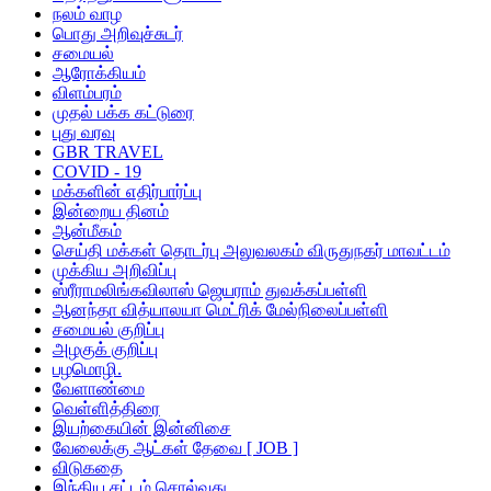
நலம் வாழ
பொது அறிவுச்சுடர்
சமையல்
ஆரோக்கியம்
விளம்பரம்
முதல் பக்க கட்டுரை
புது வரவு
GBR TRAVEL
COVID - 19
மக்களின் எதிர்பார்ப்பு
இன்றைய தினம்
ஆன்மீகம்
செய்தி மக்கள் தொடர்பு அலுவலகம் விருதுநகர் மாவட்டம்
முக்கிய அறிவிப்பு
ஸ்ரீராமலிங்கவிலாஸ் ஜெயராம் துவக்கப்பள்ளி
ஆனந்தா வித்யாலயா மெட்ரிக் மேல்நிலைப்பள்ளி
சமையல் குறிப்பு
அழகுக் குறிப்பு
பழமொழி.
வேளாண்மை
வெள்ளித்திரை
இயற்கையின் இன்னிசை
வேலைக்கு ஆட்கள் தேவை [ JOB ]
விடுகதை
இந்திய சட்டம் சொல்வது