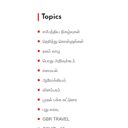
Topics
சமீபத்திய நிகழ்வுகள்
தெரிந்து கொள்ளுங்கள்
நலம் வாழ
பொது அறிவுச்சுடர்
சமையல்
ஆரோக்கியம்
விளம்பரம்
முதல் பக்க கட்டுரை
புது வரவு
GBR TRAVEL