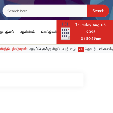
Thursday Aug 06,
ைய தினம்
ஆன்மீகம்
செய்தி மக்கள் தொடர்பு அலுவலகம் விருதுநகர் மா
2026
04:50:39am
ஆடிப்பெருக்கு சிறப்பு வழிபாடு.
தொடர்பு எல்லைக்கு வெளியே அ
்வுகள்:
>>