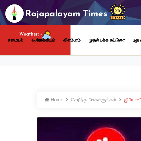
Rajapalayam Times
Weather:
-
சமையல்
ஆரோக்கியம்
விளம்பரம்
முதல் பக்க கட்டுரை
புது
Home
தெரிந்து கொள்ளுங்கள்
ஜியோவின