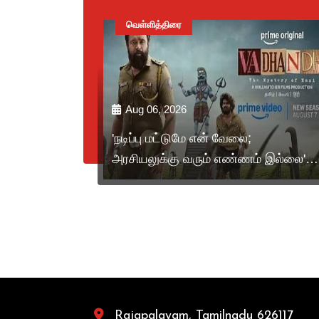
 விருதுநகர்
வெள்ளித்திரை
Aug 06, 2026
கள் ஜீவன்
'நடிப்பு மட்டுமே என் வேலை;
அரசியலுக்கு வரும் எண்ணம் இல்லை' –
ட்ட
சசிகுமார்.
Rajapalayam, Tamilnadu 626117