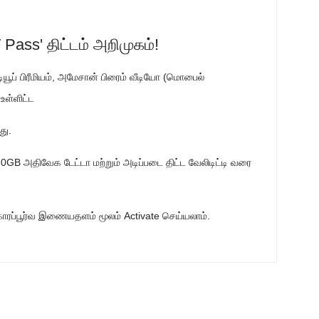
 Pass' திட்டம் அறிமுகம்!
ூடியூப் பிரீமியம், அமேசான் பிரைம் வீடியோ (மொபைல்
 உள்ளிட்ட
து.
30GB அதிவேக டேட்டா மற்றும் அடிப்படை திட்ட வேலிடிட்டி வரை
ாரப்பூர்வ இணையதளம் மூலம் Activate செய்யலாம்.