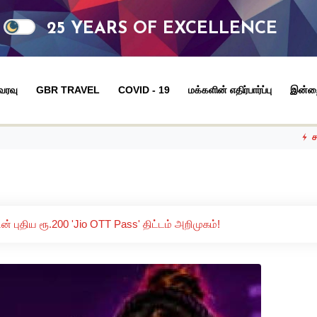
25 YEARS OF EXCELLENCE
 வரவு
GBR TRAVEL
COVID - 19
மக்களின் எதிர்பார்ப்பு
இன்ற
சமீபத்திய நிகழ
் புதிய ரூ.200 'Jio OTT Pass' திட்டம் அறிமுகம்!