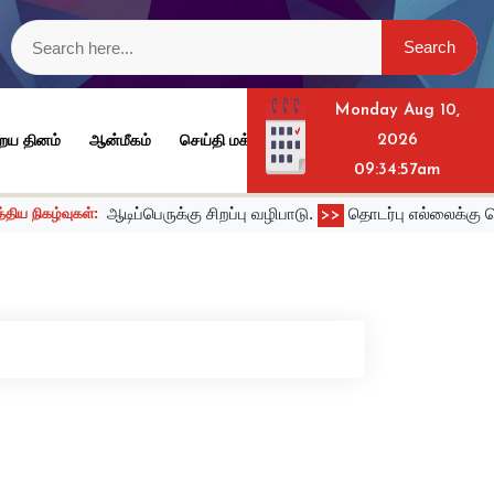
Monday Aug 10,
ைய தினம்
ஆன்மீகம்
செய்தி மக்கள் தொடர்பு அலுவலகம் விருதுநகர் மா
2026
09:34:57am
ஆடிப்பெருக்கு சிறப்பு வழிபாடு.
தொடர்பு எல்லைக்கு வெளியே அடுக்
்:
>>