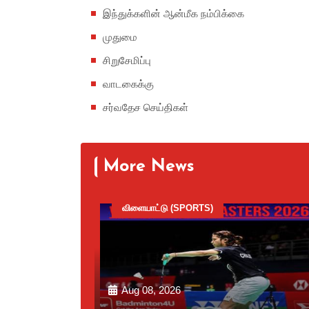
இந்துக்களின் ஆன்மீக நம்பிக்கை
முதுமை
சிறுசேமிப்பு
வாடகைக்கு
சர்வதேச செய்திகள்
More News
விளையாட்டு (SPORTS)
Aug 08, 2026