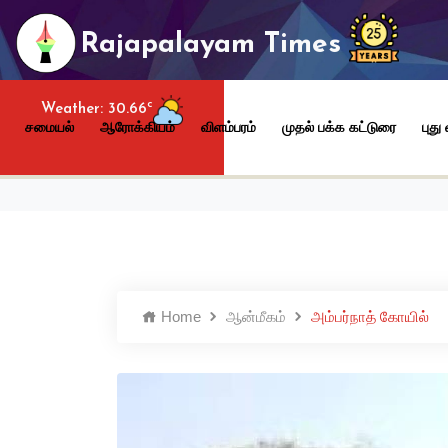
Rajapalayam Times
c
Weather:
30.66
சமையல்
ஆரோக்கியம்
விளம்பரம்
முதல் பக்க கட்டுரை
புது
Home
ஆன்மீகம்
அம்பர்நாத் கோயில்