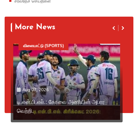
சர்வதேச செய்திகள்
More News
விளையாட்டு (SPORTS)
Aug 07, 2026
டி.என்.பி.எல்.: கோவை அணியின் அபார
வெற்றி.