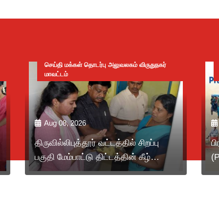
செய்தி மக்கள் தொடர்பு அலுவலகம் விருதுநகர்
மாவட்டம்
Aug 08, 2026
திருவில்லிபுத்தூர் வட்டத்தில் சிறப்பு
பி
பகுதி மேம்பாட்டு திட்டத்தின் கீழ்
(
நடைபெறும் பணிகளை மாவட்ட
M
ஆட்சித்தலைவர் அவர்கள்
ஓ
தலைமையில், சிறப்புப் பகுதி
அ
மேம்பாட்டுத் திட்ட இயக்குநர் அவர்கள்
ச