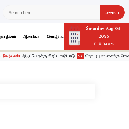
Saturday Aug 08,
ைய தினம்
ஆன்மீகம்
செய்தி மக்கள் தொடர்பு அலுவலகம் விருதுநகர் மா
2026
11:18:04am
ஆடிப்பெருக்கு சிறப்பு வழிபாடு.
தொடர்பு எல்லைக்கு வெளியே அடுக
ள்:
>>