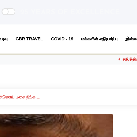
25 YEARS OF EXCELLENCE
 வரவு
GBR TRAVEL
COVID - 19
மக்களின் எதிர்பார்ப்பு
இன்ற
சமீபத்திய நிகழ்வுக
்ணெய் பசை நீங்க.....