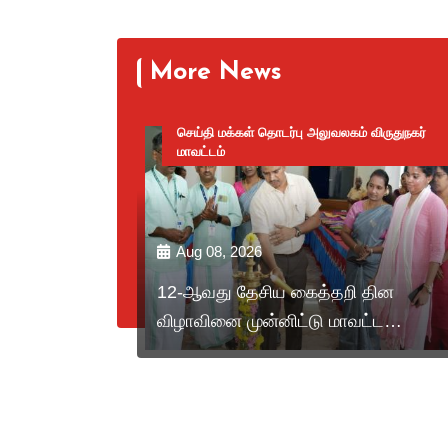
More News
செய்தி மக்கள் தொடர்பு அலுவலகம் விருதுநகர்
மாவட்டம்
Aug 08, 2026
ி வெற்றி.
12-ஆவது தேசிய கைத்தறி தின
விழாவினை முன்னிட்டு மாவட்ட
ஆட்சித்தலைவர் அவர்கள் சிறப்பு
கைத்தறி கண்காட்சியினை துவக்கி
வைத்து 20 நெசவாளர்களுக்கு
நலத்திட்ட உதவிகளை வழங்கினார்.