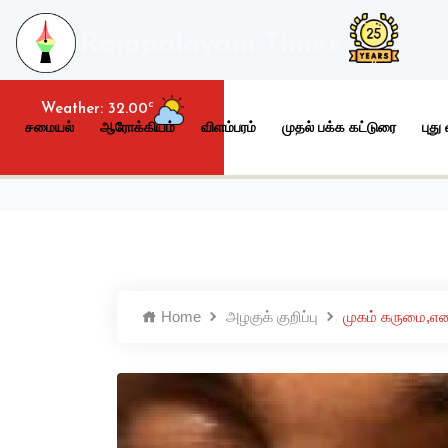
Rajapalayam Times
c
Weather:
32.00
சமையல்
ஆரோக்கியம்
விளம்பரம்
முதல் பக்க கட்டுரை
புது
Home
அழகுக் குறிப்பு
முகம் கருமை,எண