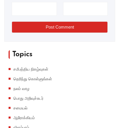
Post Comment
Topics
சமீபத்திய நிகழ்வுகள்
தெரிந்து கொள்ளுங்கள்
நலம் வாழ
பொது அறிவுச்சுடர்
சமையல்
ஆரோக்கியம்
விளம்பரம்