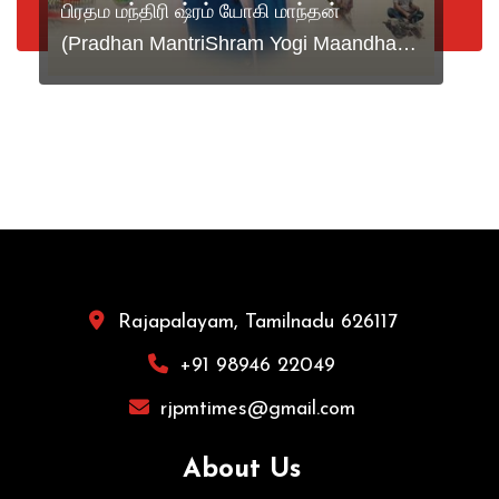
பிரதம மந்திரி ஷ்ரம் யோகி மாந்தன்
(Pradhan MantriShram Yogi Maandhan
– PM-SYM) ஓய்வூதியத்திட்டத்திற்கு
தகுதியுடைய அமைப்புசாரா தொழிலாளர்கள்
பதிவு செய்யலாம் .
Rajapalayam, Tamilnadu 626117
+91 98946 22049
rjpmtimes@gmail.com
About Us