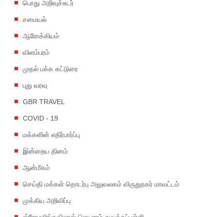
பொது அறிவுச்சுடர்
சமையல்
ஆரோக்கியம்
விளம்பரம்
முதல் பக்க கட்டுரை
புது வரவு
GBR TRAVEL
COVID - 19
மக்களின் எதிர்பார்ப்பு
இன்றைய தினம்
ஆன்மீகம்
செய்தி மக்கள் தொடர்பு அலுவலகம் விருதுநகர் மாவட்டம்
முக்கிய அறிவிப்பு
ஸ்ரீராமலிங்கவிலாஸ் ஜெயராம் துவக்கப்பள்ளி