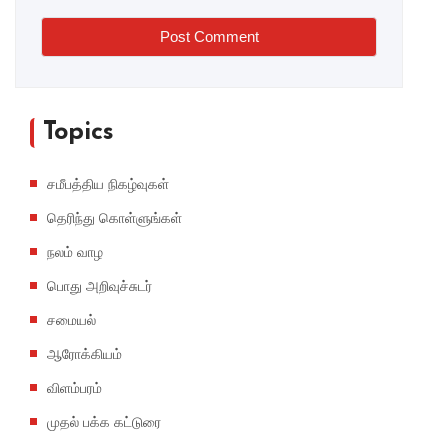
Post Comment
Topics
சமீபத்திய நிகழ்வுகள்
தெரிந்து கொள்ளுங்கள்
நலம் வாழ
பொது அறிவுச்சுடர்
சமையல்
ஆரோக்கியம்
விளம்பரம்
முதல் பக்க கட்டுரை