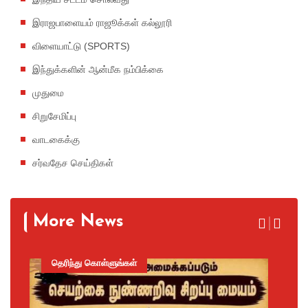
இராஜபாளையம் ராஜூக்கள் கல்லூரி
விளையாட்டு (SPORTS)
இந்துக்களின் ஆன்மீக நம்பிக்கை
முதுமை
சிறுசேமிப்பு
வாடகைக்கு
சர்வதேச செய்திகள்
More News
தெரிந்து கொள்ளுங்கள்