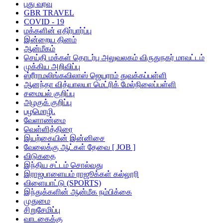
புது வரவு
GBR TRAVEL
COVID - 19
மக்களின் எதிர்பார்ப்பு
இன்றைய தினம்
ஆன்மீகம்
செய்தி மக்கள் தொடர்பு அலுவலகம் விருதுநகர் மாவட்டம்
முக்கிய அறிவிப்பு
ஸ்ரீராமலிங்கவிலாஸ் ஜெயராம் துவக்கப்பள்ளி
ஆனந்தா வித்யாலயா மெட்ரிக் மேல்நிலைப்பள்ளி
சமையல் குறிப்பு
அழகுக் குறிப்பு
பழமொழி.
வேளாண்மை
வெள்ளித்திரை
இயற்கையின் இன்னிசை
வேலைக்கு ஆட்கள் தேவை [ JOB ]
விடுகதை
இந்திய சட்டம் சொல்வது
இராஜபாளையம் ராஜூக்கள் கல்லூரி
விளையாட்டு (SPORTS)
இந்துக்களின் ஆன்மீக நம்பிக்கை
முதுமை
சிறுசேமிப்பு
வாடகைக்கு