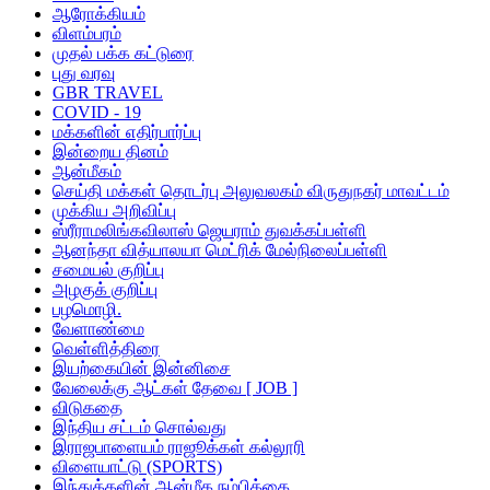
ஆரோக்கியம்
விளம்பரம்
முதல் பக்க கட்டுரை
புது வரவு
GBR TRAVEL
COVID - 19
மக்களின் எதிர்பார்ப்பு
இன்றைய தினம்
ஆன்மீகம்
செய்தி மக்கள் தொடர்பு அலுவலகம் விருதுநகர் மாவட்டம்
முக்கிய அறிவிப்பு
ஸ்ரீராமலிங்கவிலாஸ் ஜெயராம் துவக்கப்பள்ளி
ஆனந்தா வித்யாலயா மெட்ரிக் மேல்நிலைப்பள்ளி
சமையல் குறிப்பு
அழகுக் குறிப்பு
பழமொழி.
வேளாண்மை
வெள்ளித்திரை
இயற்கையின் இன்னிசை
வேலைக்கு ஆட்கள் தேவை [ JOB ]
விடுகதை
இந்திய சட்டம் சொல்வது
இராஜபாளையம் ராஜூக்கள் கல்லூரி
விளையாட்டு (SPORTS)
இந்துக்களின் ஆன்மீக நம்பிக்கை