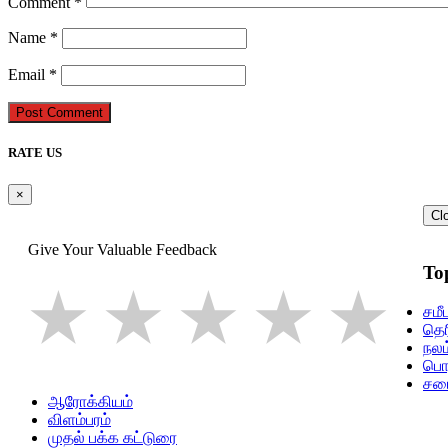
Comment
*
Name
*
Email
*
Post Comment
RATE US
×
Cl
Give Your Valuable Feedback
To
1 star
2 stars
3 star
4 st
5
சமீ
தெர
நலம
பொத
சம
ஆரோக்கியம்
விளம்பரம்
முதல் பக்க கட்டுரை