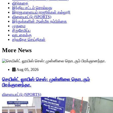
விடுகதை
இந்திய சட்டம் சொல்வது
இராஜபாளையம் ராஜூக்கள் கல்லூரி
விளையாட்டு (SPORTS)
இந்துக்களின் ஆன்மீக நம்பிக்கை
முதுமை
சிறுசேமிப்பு
வாடகைக்கு
சர்வதேச செய்திகள்
More News
Aug 05, 2026
செயின்ட் லூயிஸ் செஸ்: முன்னிலை தொடரும்
பிரக்ஞானந்தா.
விளையாட்டு (SPORTS)