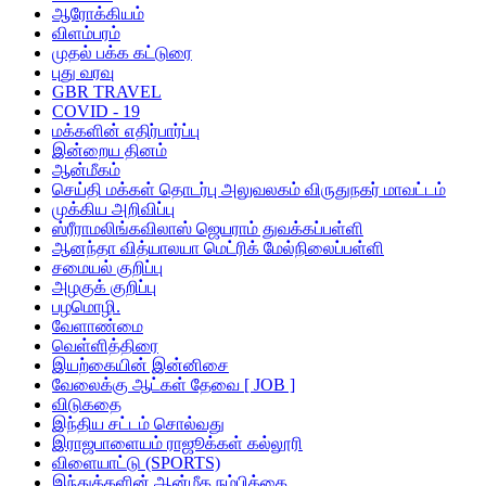
ஆரோக்கியம்
விளம்பரம்
முதல் பக்க கட்டுரை
புது வரவு
GBR TRAVEL
COVID - 19
மக்களின் எதிர்பார்ப்பு
இன்றைய தினம்
ஆன்மீகம்
செய்தி மக்கள் தொடர்பு அலுவலகம் விருதுநகர் மாவட்டம்
முக்கிய அறிவிப்பு
ஸ்ரீராமலிங்கவிலாஸ் ஜெயராம் துவக்கப்பள்ளி
ஆனந்தா வித்யாலயா மெட்ரிக் மேல்நிலைப்பள்ளி
சமையல் குறிப்பு
அழகுக் குறிப்பு
பழமொழி.
வேளாண்மை
வெள்ளித்திரை
இயற்கையின் இன்னிசை
வேலைக்கு ஆட்கள் தேவை [ JOB ]
விடுகதை
இந்திய சட்டம் சொல்வது
இராஜபாளையம் ராஜூக்கள் கல்லூரி
விளையாட்டு (SPORTS)
இந்துக்களின் ஆன்மீக நம்பிக்கை