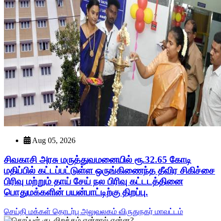
Aug 05, 2026
சிவகாசி அரசு மருத்துவமனையில் ரூ.32.65 கோடி
மதிப்பில் கட்டப்பட்டுள்ள ஒருங்கிணைந்த தீவிர சிகிச்சை
பிரிவு மற்றும் தாய் சேய் நல பிரிவு கட்டடத்தினை
பொதுமக்களின் பயன்பாட்டிற்கு திறப்பு.
செய்தி மக்கள் தொடர்பு அலுவலகம் விருதுநகர் மாவட்டம்