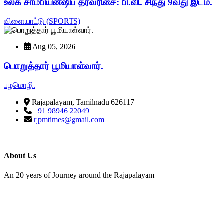
உலக சாம்பியன்ஷிப் தரவரிசை: பி.வி. சிந்து 9வது இடம்.
விளையாட்டு (SPORTS)
Aug 05, 2026
பொறுத்தார் பூமியாள்வார்.
பழமொழி.
Rajapalayam, Tamilnadu 626117
+91 98946 22049
rjpmtimes@gmail.com
About Us
An 20 years of Journey around the Rajapalayam