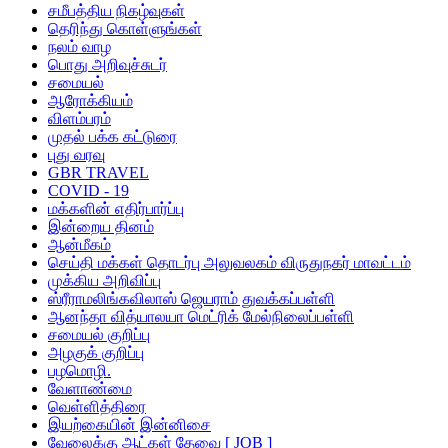
சமீபத்திய நிகழ்வுகள்
தெரிந்து கொள்ளுங்கள்
நலம் வாழ
பொது அறிவுச்சுடர்
சமையல்
ஆரோக்கியம்
விளம்பரம்
முதல் பக்க கட்டுரை
புது வரவு
GBR TRAVEL
COVID - 19
மக்களின் எதிர்பார்ப்பு
இன்றைய தினம்
ஆன்மீகம்
செய்தி மக்கள் தொடர்பு அலுவலகம் விருதுநகர் மாவட்டம்
முக்கிய அறிவிப்பு
ஸ்ரீராமலிங்கவிலாஸ் ஜெயராம் துவக்கப்பள்ளி
ஆனந்தா வித்யாலயா மெட்ரிக் மேல்நிலைப்பள்ளி
சமையல் குறிப்பு
அழகுக் குறிப்பு
பழமொழி.
வேளாண்மை
வெள்ளித்திரை
இயற்கையின் இன்னிசை
வேலைக்கு ஆட்கள் தேவை [ JOB ]