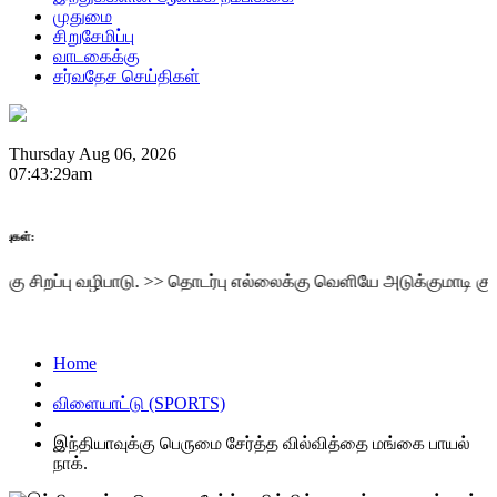
முதுமை
சிறுசேமிப்பு
வாடகைக்கு
சர்வதேச செய்திகள்
Thursday Aug 06, 2026
07:43:29am
ப்பு வழிபாடு.
>>
தொடர்பு எல்லைக்கு வெளியே அடுக்குமாடி குடியிருப
Home
விளையாட்டு (SPORTS)
இந்தியாவுக்கு பெருமை சேர்த்த வில்வித்தை மங்கை பாயல்
நாக்.