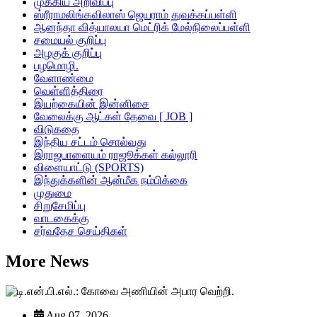
முக்கிய அறிவிப்பு
ஸ்ரீராமலிங்கவிலாஸ் ஜெயராம் துவக்கப்பள்ளி
ஆனந்தா வித்யாலயா மெட்ரிக் மேல்நிலைப்பள்ளி
சமையல் குறிப்பு
அழகுக் குறிப்பு
பழமொழி.
வேளாண்மை
வெள்ளித்திரை
இயற்கையின் இன்னிசை
வேலைக்கு ஆட்கள் தேவை [ JOB ]
விடுகதை
இந்திய சட்டம் சொல்வது
இராஜபாளையம் ராஜூக்கள் கல்லூரி
விளையாட்டு (SPORTS)
இந்துக்களின் ஆன்மீக நம்பிக்கை
முதுமை
சிறுசேமிப்பு
வாடகைக்கு
சர்வதேச செய்திகள்
More News
Aug 07, 2026