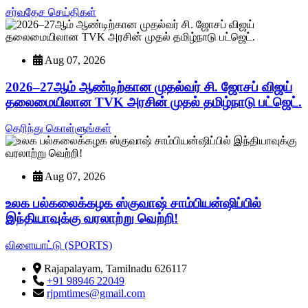
சர்வதேச செய்திகள்
Aug 07, 2026
2026–27ஆம் ஆண்டிற்கான முதல்வர் சி. ஜோசப் விஜய்
தலைமையிலான TVK அரசின் முதல் தமிழ்நாடு பட்ஜெட்.
தெரிந்து கொள்ளுங்கள்
Aug 07, 2026
உலக பல்கலைக்கழக ஸ்குவாஷ் சாம்பியன்ஷிப்பில்
இந்தியாவுக்கு வரலாற்று வெற்றி!
விளையாட்டு (SPORTS)
Rajapalayam, Tamilnadu 626117
+91 98946 22049
rjpmtimes@gmail.com