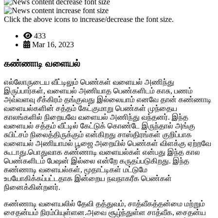
Click the above icons to increase/decrease the font size.
433
Mar 16, 2023
கண்ணாடி வளையல்
எல்லோருடைய வீட்டிலும் பெண்கள் வளையல் அணிந்து
இருப்பார்கள், வளையல் அணியாத பெண்களிடம் காசு, பணம்
அவ்வளவு சீக்கிரம் தங்குவது இல்லையாம் எனவே தான் கண்ணாடி
வளையல்களின் சத்தம் கேட்குமாறு பெண்கள் முந்தைய
காலங்களில் நிறையவே வளையல் அணிந்து வந்தனர். இந்த
வளையல் சத்தம் வீட்டில் கேட்டுக் கொண்டே இருந்தால் அங்கு
சுபிட்சம் நிலைத்திருக்கும் என்கிறது சாஸ்திரங்கள் குறிப்பாக
வளையல் அணியாமல் பூஜை அறையில் பெண்கள் விளக்கு ஏற்றவே
கூடாது.பொதுவாக கண்ணாடி வளையல்கள் என்பது இந்த கால
பெண்களிடம் பேஷன் இல்லை என்றே கருதப்படுகிறது. இந்த
கண்ணாடி வளையல்கள், மூதாட்டிகள் மட்டுமே
உபயோகிக்கப்பட்டதாக இன்றைய நவநாகரீக பெண்கள்
நினைக்கின்றனர்.
கண்ணாடி வளையலில் தேவி தத்துவம், சாத்வீகத்தன்மை மற்றும்
சைதன்யம் நிரம்பியுள்ளன.அவை சூழ்ந்துள்ள சாத்வீக, சைதன்ய