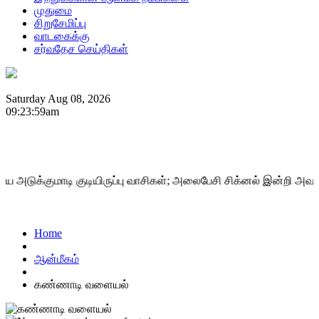
முதுமை
சிறுசேமிப்பு
வாடகைக்கு
சர்வதேச செய்திகள்
Saturday Aug 08, 2026
09:23:59am
ுக்குமாடி குடியிருப்பு வாசிகள்; அலைபேசி சிக்னல் இன்றி அவதி.
>>
Home
ஆன்மீகம்
கண்ணாடி வளையல்