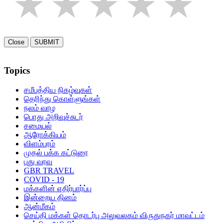
1 star
2 stars
3 star
4 st
5
Close
SUBMIT
Topics
சமீபத்திய நிகழ்வுகள்
தெரிந்து கொள்ளுங்கள்
நலம் வாழ
பொது அறிவுச்சுடர்
சமையல்
ஆரோக்கியம்
விளம்பரம்
முதல் பக்க கட்டுரை
புது வரவு
GBR TRAVEL
COVID - 19
மக்களின் எதிர்பார்ப்பு
இன்றைய தினம்
ஆன்மீகம்
செய்தி மக்கள் தொடர்பு அலுவலகம் விருதுநகர் மாவட்டம்