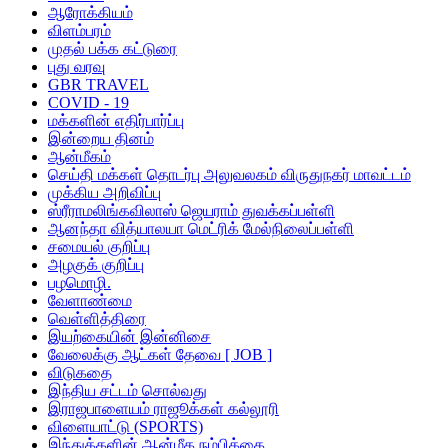
ஆரோக்கியம்
விளம்பரம்
முதல் பக்க கட்டுரை
புது வரவு
GBR TRAVEL
COVID - 19
மக்களின் எதிர்பார்ப்பு
இன்றைய தினம்
ஆன்மீகம்
செய்தி மக்கள் தொடர்பு அலுவலகம் விருதுநகர் மாவட்டம்
முக்கிய அறிவிப்பு
ஸ்ரீராமலிங்கவிலாஸ் ஜெயராம் துவக்கப்பள்ளி
ஆனந்தா வித்யாலயா மெட்ரிக் மேல்நிலைப்பள்ளி
சமையல் குறிப்பு
அழகுக் குறிப்பு
பழமொழி.
வேளாண்மை
வெள்ளித்திரை
இயற்கையின் இன்னிசை
வேலைக்கு ஆட்கள் தேவை [ JOB ]
விடுகதை
இந்திய சட்டம் சொல்வது
இராஜபாளையம் ராஜூக்கள் கல்லூரி
விளையாட்டு (SPORTS)
இந்துக்களின் ஆன்மீக நம்பிக்கை