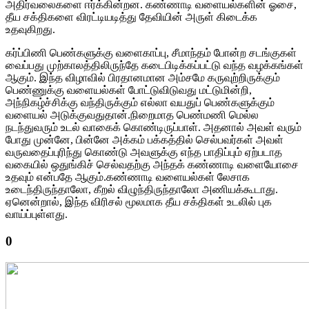
அதிர்வலைகளை ஈர்க்கின்றன. கண்ணாடி வளையல்களின் ஓசை,
தீய சக்திகளை விரட்டியடித்து தேவியின் அருள் கிடைக்க
உதவுகிறது.
கர்ப்பிணி பெண்களுக்கு வளைகாப்பு, சீமாந்தம் போன்ற சடங்குகள்
வைப்பது முற்காலத்திலிருந்தே கடைபிடிக்கப்பட்டு வந்த வழக்கங்கள்
ஆகும். இந்த விழாவில் பிரதானமான அம்சமே கருவுற்றிருக்கும்
பெண்ணுக்கு வளையல்கள் போட்டுவிடுவது மட்டுமின்றி,
அந்நிகழ்ச்சிக்கு வந்திருக்கும் எல்லா வயதுப் பெண்களுக்கும்
வளையல் அடுக்குவதுதான்.நிறைமாத பெண்மணி மெல்ல
நடந்துவரும் உடல் வாகைக் கொண்டிருப்பாள். அதனால் அவள் வரும்
போது முன்னே, பின்னே அக்கம் பக்கத்தில் செல்பவர்கள் அவள்
வருவதைப்புரிந்து கொண்டு அவளுக்கு எந்த பாதிப்பும் ஏற்படாத
வகையில் ஒதுங்கிச் செல்வதற்கு அந்தக் கண்ணாடி வளையோசை
உதவும் என்பதே ஆகும்.கண்ணாடி வளையல்கள் லேசாக
உடைந்திருந்தாலோ, கீறல் விழுந்திருந்தாலோ அணியக்கூடாது.
ஏனென்றால், இந்த விரிசல் மூலமாக தீய சக்திகள் உடலில் புக
வாய்ப்புள்ளது.
0